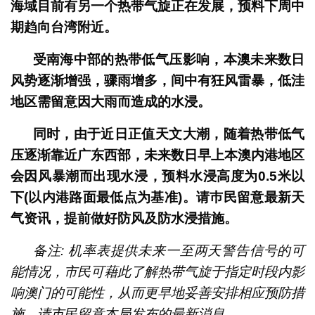
海域目前有另一个热带气旋正在发展，预料下周中
期趋向台湾附近。
受南海中部的热带低气压影响，本澳未来数日
风势逐渐增强，骤雨增多，间中有狂风雷暴，低洼
地区需留意因大雨而造成的水浸。
同时，由于近日正值天文大潮，随着热带低气
压逐渐靠近广东西部，未来数日早上本澳内港地区
会因风暴潮而出现水浸，预料水浸高度为0.5米以
下(以内港路面最低点为基准)。请巿民留意最新天
气资讯，提前做好防风及防水浸措施。
备注: 机率表提供未来一至两天警告信号的可
能情况，市民可藉此了解热带气旋于指定时段内影
响澳门的可能性，从而更早地妥善安排相应预防措
施。请市民留意本局发布的最新消息。