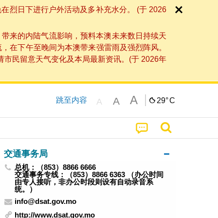
日下进行户外活动及多补充水分。 (于 2026
」带来的内陆气流影响，预料本澳未来数日持续天
流，在下午至晚间为本澳带来强雷雨及强烈阵风。
民留意天气变化及本局最新资讯。(于 2026年
A
A
跳至内容
29°
C
A
交通事务局
总机：（853）8866 6666
交通事务专线：（853）8866 6363 （办公时间
由专人接听，非办公时段则设有自动录音系
统。）
info@dsat.gov.mo
http://www.dsat.gov.mo