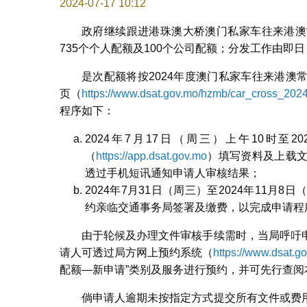
2024-07-17 10:12
政府继续跟进港珠澳大桥澳门私家车往来港澳
735个个人配额及100个公司配额；分发工作由即日
是次配额将按2024年度澳门私家车往来港
页（
https://www.dsat.gov.mo/hzmb/car_cross_202
程序如下：
2024年7月17日（周三）上午10时至
（
https://app.dsat.gov.mo
）填写资料及上载
透过手机短讯通知申请人审核结果；
2024年7月31日（周三）至2024年11
约亲临交通事务局签署及缴费，以完成申请程
由于轮候及办理文件审核手续需时，当局呼吁
请人可透过局方网上预约系统（
https://www.dsat.g
配额—新申请”类别及服务进行预约，并可先行查
倘申请人逾期未按指定方式提交所有文件或费