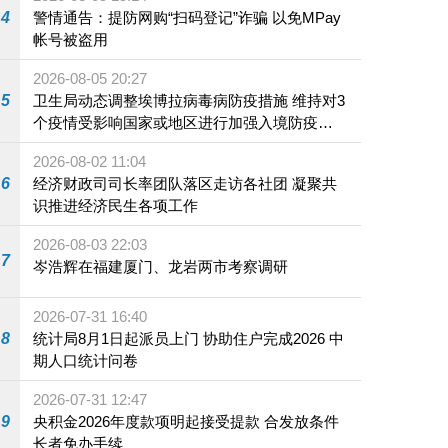
4
警情通告：提防网购“扫码登记”诈骗 以免MPay
帐号被盗用
2026-08-05 20:27
5
卫生局动态调整埃博拉病毒病防疫措施 维持对3
个疫情受影响国家或地区进行加强入境防疫措
施
2026-08-02 11:04
6
经济财政司司长率团队落区走访各社团 凝聚共
识推进经济民生各项工作
2026-08-03 22:03
7
岑浩辉在福建厦门、龙岩两市考察调研
2026-07-31 16:40
8
统计局8月1日起派员上门 协助住户完成2026 中
期人口统计问卷
2026-07-31 12:47
9
央积金2026年度款项明起接受提款 合发放条件
长者免办手续