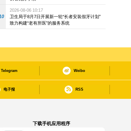
2026-08-06 10:17
10
卫生局于8月7日开展新一轮“长者安装假牙计划”
致力构建“老有所医”的服务系统
Telegram
Weibo
电子报
RSS
下载手机应用程序
澳门政府新闻 APP - App Store 下载
澳门政府新闻 APP - Google Pla
澳门政府新闻 APP -