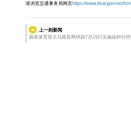
请浏览交通事务局网页
https://www.dsat.gov.mo/hz
上一则新闻
路氹体育馆大马路及网球路7月19日实施临时封闭