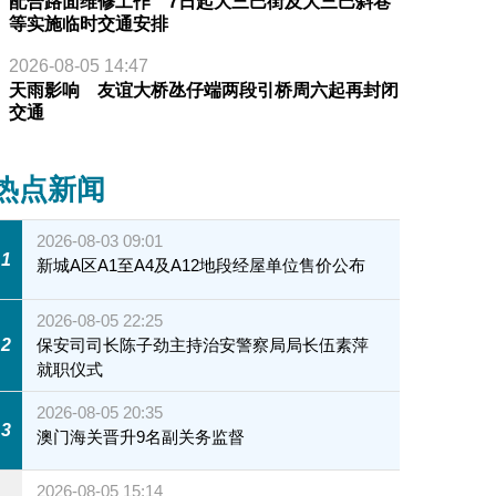
配合路面维修工作 7日起大三巴街及大三巴斜巷
等实施临时交通安排
2026-08-05 14:47
天雨影响 友谊大桥氹仔端两段引桥周六起再封闭
交通
热点新闻
2026-08-03 09:01
1
新城A区A1至A4及A12地段经屋单位售价公布
2026-08-05 22:25
2
保安司司长陈子劲主持治安警察局局长伍素萍
就职仪式
2026-08-05 20:35
3
澳门海关晋升9名副关务监督
2026-08-05 15:14