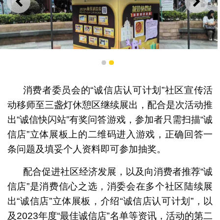
上一则
下一
1
2
消费者委员会的“诚信店认可计划”社区宣传活
动移师至三盏灯休憩区继续展出，配合是次活动推
“诚信店”活动移师三盏灯休憩区
出“诚信快闪站”有奖问答游戏，参加者只需扫描“诚
信店”立体展板上的二维码进入游戏，正确回答一
条问题及填妥个人资料即可参加抽奖。
配合促进社区经济发展，以及向消费者推荐“诚
信店”是消费信心之选，消委会在多个社区陆续展
出“诚信店”立体展板，介绍“诚信店认可计划”，以
及2023年度“最佳诚信店”名单等资讯，活动的第二