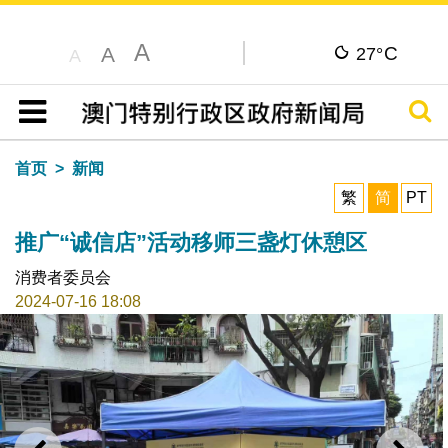
A
C
A
27°
A
搜寻
目录
首页
新闻
繁
简
PT
推广“诚信店”活动移师三盏灯休憩区
消费者委员会
2024-07-16 18:08