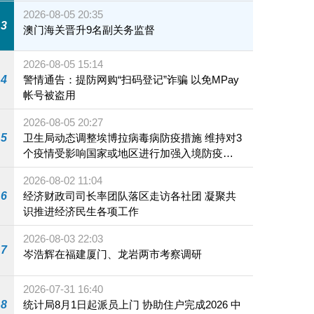
2026-08-05 20:35
3
澳门海关晋升9名副关务监督
2026-08-05 15:14
4
警情通告：提防网购“扫码登记”诈骗 以免MPay
帐号被盗用
2026-08-05 20:27
5
卫生局动态调整埃博拉病毒病防疫措施 维持对3
个疫情受影响国家或地区进行加强入境防疫措
施
2026-08-02 11:04
6
经济财政司司长率团队落区走访各社团 凝聚共
识推进经济民生各项工作
2026-08-03 22:03
7
岑浩辉在福建厦门、龙岩两市考察调研
2026-07-31 16:40
8
统计局8月1日起派员上门 协助住户完成2026 中