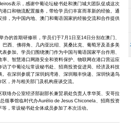
sta Medeiros表示，感谢中葡论坛秘书处和澳门城大团队促成这次
的港口和物流配置服务，带给学员们丰富而革新的经验。通
安排，为中国内地、澳门和葡语国家的经验交流和合作提供
举办的首期研修班，学员们于7月1日至14日分别在澳门、
拉、巴西、佛得角、几内亚比绍、莫桑比克、葡萄牙及圣多美
代表参加。学员们围绕澳门作为中国与葡语国家平台作用、
效率、智慧港口网路安全和资料保护、物联网在港口营运应
参访了中葡论坛常设秘书处、招商投资促进局、经济及科技
谈。在深圳参观了深圳妈湾港、深圳顺丰快递、深圳快递鸟
作区，并与相关部门及机构座谈交流。
区联络办公室经济部副部长兼贸易处负责人李华英、安哥拉
领事馆临时代办Aurélio de Jesus Chiconela、招商投资
平等，常设秘书处全体成员参加了本次活动。