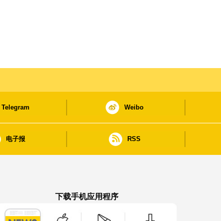
Telegram
Weibo
电子报
RSS
下载手机应用程序
澳门政府新闻 APP - App Store 下载
澳门政府新闻 APP - Google Pla
澳门政府新闻 APP -