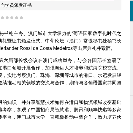
长向学员颁发证书
2
3
4
5
6
7
秘书处主办、澳门城市大学承办的“葡语国家数字化时代之
业典礼暨证书颁发仪式。中葡论坛（澳门）常设秘书处秘书长
r Rossi da Costa Medeiros等出席典礼并致辞。
第六届部长级会议在澳门成功举办，与会各国部长签署了
在港口领域开展合作，加强海运人才培养和航海院校交流。
授，实地考察澳门、珠海、深圳等城市的港口、水运发展经
继续推动相关领域的交流与合作，期待与各葡语国家共同努
。
用的知识，并分享智慧技术如何在港口和物流领域改变基础
地考察，参观了中国招商局智慧港、腾讯和顺丰快递等多家
要平台，澳门城市大学一直积极推动中葡合作，致力培养伙