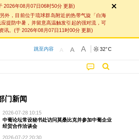
6年08月07日06时50分 更新)
另外，目前位于琉球群岛附近的热带气旋「白海
民应提防中暑，并留意高温触发引起的强对流，可
2026年08月07日11时00分 更新)
A
A
跳至内容
32°
C
A
部门新闻
2026-07-28 10:15
中葡论坛常设秘书处访问莫桑比克并参加中葡企业
经贸合作洽谈会
2026-07-22 20:30