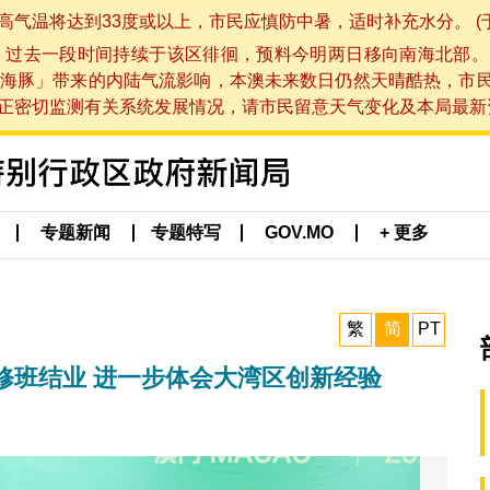
将达到33度或以上，市民应慎防中暑，适时补充水分。 (于 202
，过去一段时间持续于该区徘徊，预料今明两日移向南海北部。
海豚」带来的内陆气流影响，本澳未来数日仍然天晴酷热，市
切监测有关系统发展情况，请市民留意天气变化及本局最新资讯。(于 
专题新闻
专题特写
GOV.MO
+ 更多
繁
简
PT
修班结业 进一步体会大湾区创新经验