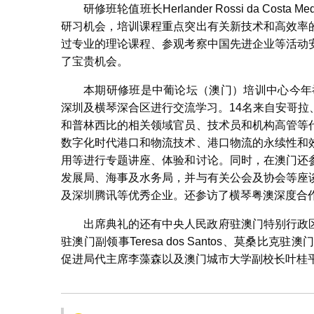
研修班轮值班长Herlander Rossi da Co
研习机会，培训课程重点突出有关新技术和高效率
过专业的理论课程、参观考察中国先进企业等活动
了宝贵机会。
本期研修班是中葡论坛（澳门）培训中心今年
深圳及横琴深合区进行交流学习。14名来自安哥
和普林西比的相关领域官员、技术员和机构高管等
数字化时代港口和物流技术、港口物流的永续性和
用等进行专题讲座、体验和讨论。同时，在澳门还
发展局、海事及水务局，并与有关公会及协会等座
及深圳腾讯等优秀企业。还参访了横琴粤澳深度合
出席典礼的还有中央人民政府驻澳门特别行政
驻澳门副领事Teresa dos Santos、莫桑比克驻澳门总
促进局代主席李藻森以及澳门城市大学副校长叶桂