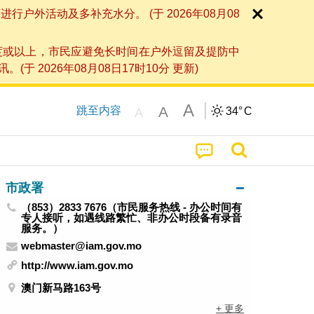
外活动及多补充水分。 (于 2026年08月08
度或以上，市民应避免长时间在户外逗留及提防中
026年08月08日17时10分 更新)
A
A
跳至内容
34°
C
A
市政署
（853）2833 7676（市民服务热线 - 办公时间有
专人接听，如遇线路繁忙、非办公时段备有录音
服务。）
webmaster@iam.gov.mo
http://www.iam.gov.mo
澳门新马路163号
+ 更多