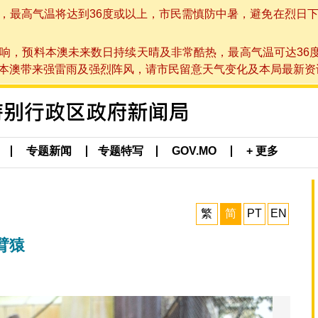
高气温将达到36度或以上，市民需慎防中暑，避免在烈日下进行户
响，预料本澳未来数日持续天晴及非常酷热，最高气温可达36
带来强雷雨及强烈阵风，请市民留意天气变化及本局最新资讯。(于 2
专题新闻
专题特写
GOV.MO
+ 更多
繁
简
PT
EN
臂猿