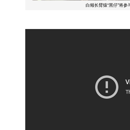
白颊长臂猿“黑仔”将