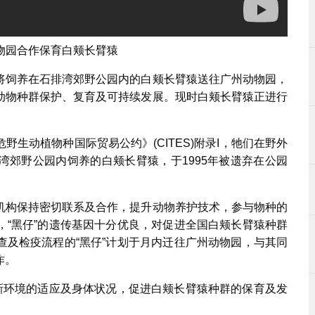
物园合作保育白颊长臂猿
将饲养在石排湾郊野公园内的白颊长臂猿送往广州动物园，
动物种群保护、复育及可持续发展。现时白颊长臂猿正进行
生动植物种国际贸易公约》(CITES)附录I，牠们在野外
湾郊野公园内饲养的白颊长臂猿，于1995年被遗弃在公园
机构保持密切联系及合作，提升动物养护技术，参与物种的
，“黑仔”的遗传基因十分优良，对促进全国白颊长臂猿种群
查及检疫流程的“黑仔”计划于月内迁往广州动物园，与其同
作。
对新环境的适应及身体状况，促进白颊长臂猿种群的保育及发