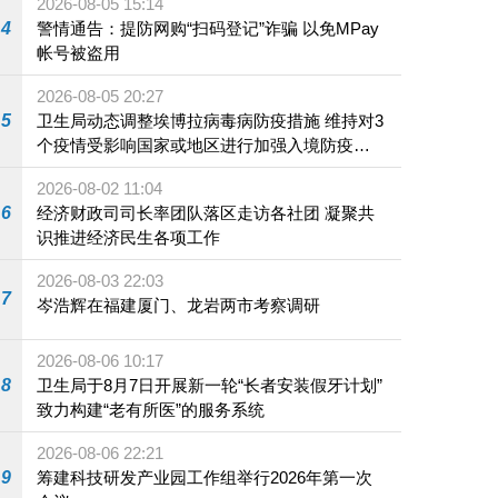
2026-08-05 15:14
4
警情通告：提防网购“扫码登记”诈骗 以免MPay
帐号被盗用
2026-08-05 20:27
5
卫生局动态调整埃博拉病毒病防疫措施 维持对3
个疫情受影响国家或地区进行加强入境防疫措
施
2026-08-02 11:04
6
经济财政司司长率团队落区走访各社团 凝聚共
识推进经济民生各项工作
2026-08-03 22:03
7
岑浩辉在福建厦门、龙岩两市考察调研
2026-08-06 10:17
8
卫生局于8月7日开展新一轮“长者安装假牙计划”
致力构建“老有所医”的服务系统
2026-08-06 22:21
9
筹建科技研发产业园工作组举行2026年第一次