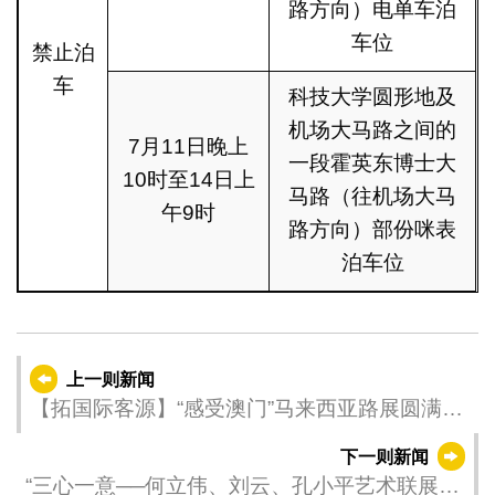
路方向）电单车泊
车位
禁止泊
车
科技大学圆形地及
机场大马路之间的
7月11日晚上
一段霍英东博士大
10时至14日上
马路（往机场大马
午9时
路方向）部份咪表
泊车位
上一则新闻
【拓国际客源】“感受澳门”马来西亚路展圆满举
行 力推“旅游＋”魅力
下一则新闻
“三心一意──何立伟、刘云、孔小平艺术联展”