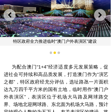
上一则
下一
特区政府全力推进临时“澳门户外表演区”建设
1
2
3
为配合澳门“1+4”经济适度多元发展策略，促
进社会可持续和高品质发展，打造澳门作为“演艺
之都”，特区政府经充分评估，选址路氹一片面积
达九万四千平方米的国有土地，临时用作“澳门户
外表演区”，表演区位于机场大马路及网球路交
界、场地北迎网球路、东北面为机场大马路，预计
容纳观众人数约为五万人，有关表演区的建设，将