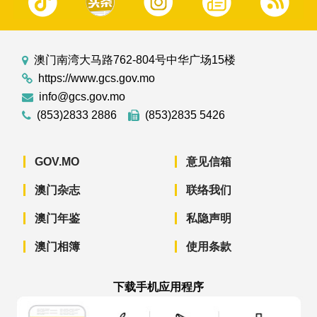
澳门南湾大马路762-804号中华广场15楼
https://www.gcs.gov.mo
info@gcs.gov.mo
(853)2833 2886
(853)2835 5426
GOV.MO
意见信箱
澳门杂志
联络我们
澳门年鉴
私隐声明
澳门相簿
使用条款
下载手机应用程序
澳门政府新闻 APP - App Store 下载
澳门政府新闻 APP - Googl
澳门政府新闻 