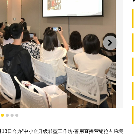
下一则
逾50位企业家出席
1
2
3
4
5
13日合办“中小企升级转型工作坊-善用直播营销抢占跨境