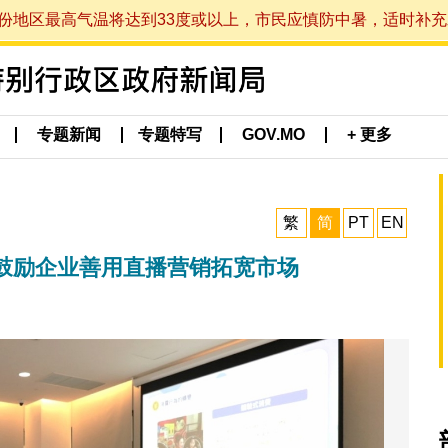
最高气温将达到33度或以上，市民应慎防中暑，适时补充水分。 (于
专题新闻
专题特写
GOV.MO
+ 更多
繁
简
PT
EN
鼓励企业善用直播营销拓宽市场