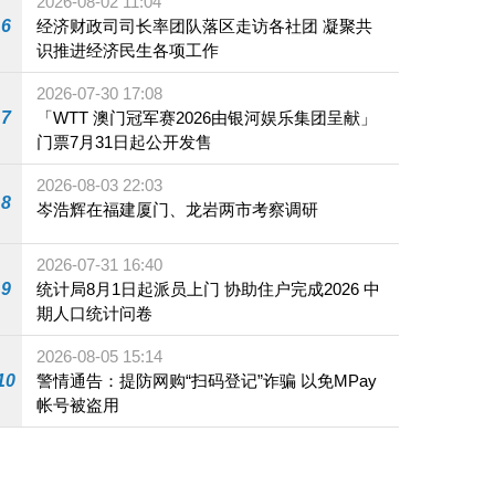
2026-08-02 11:04
6
经济财政司司长率团队落区走访各社团 凝聚共
识推进经济民生各项工作
2026-07-30 17:08
7
「WTT 澳门冠军赛2026由银河娱乐集团呈献」
门票7月31日起公开发售
2026-08-03 22:03
8
岑浩辉在福建厦门、龙岩两市考察调研
2026-07-31 16:40
9
统计局8月1日起派员上门 协助住户完成2026 中
期人口统计问卷
2026-08-05 15:14
10
警情通告：提防网购“扫码登记”诈骗 以免MPay
帐号被盗用