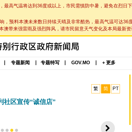
高气温将达到36度或以上，市民需慎防中暑，避免在烈日下进行户
响，预料本澳未来数日持续天晴及非常酷热，最高气温可达36
带来强雷雨及强烈阵风，请市民留意天气变化及本局最新资讯。(于 2
专题新闻
专题特写
GOV.MO
+ 更多
繁
简
PT
社区宣传“诚信店”
下一则