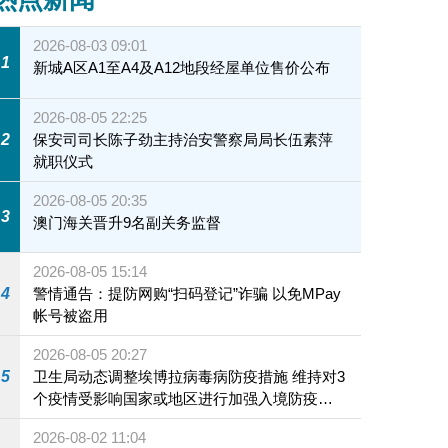
2026-08-03 09:01
1
新城A区A1至A4及A12地段经屋单位售价公布
2026-08-05 22:25
2
保安司司长陈子劲主持治安警察局局长伍素萍
就职仪式
2026-08-05 20:35
3
澳门海关晋升9名副关务监督
2026-08-05 15:14
4
警情通告：提防网购“扫码登记”诈骗 以免MPay
帐号被盗用
2026-08-05 20:27
5
卫生局动态调整埃博拉病毒病防疫措施 维持对3
个疫情受影响国家或地区进行加强入境防疫措
施
2026-08-02 11:04