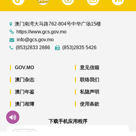
澳门南湾大马路762-804号中华广场15楼
https://www.gcs.gov.mo
info@gcs.gov.mo
(853)2833 2886
(853)2835 5426
GOV.MO
意见信箱
澳门杂志
联络我们
澳门年鉴
私隐声明
澳门相簿
使用条款
下载手机应用程序
澳门政府新闻 APP - App Store 下载
澳门政府新闻 APP - Googl
澳门政府新闻 