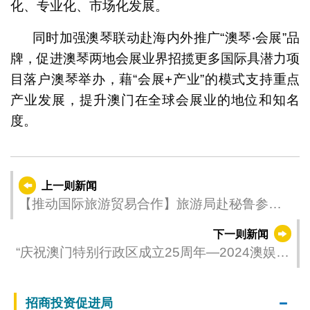
化、专业化、市场化发展。
同时加强澳琴联动赴海内外推广“澳琴‧会展”品
牌，促进澳琴两地会展业界招揽更多国际具潜力项
目落户澳琴举办，藉“会展+产业”的模式支持重点
产业发展，提升澳门在全球会展业的地位和知名
度。
上一则新闻
【推动国际旅游贸易合作】旅游局赴秘鲁参加
第63届亚太经合组织旅游工作组会议
下一则新闻
“庆祝澳门特别行政区成立25周年—2024澳娱综
合澳门国际龙舟赛” 消防局澳门青少年发展协会
A分别夺小龙赛公开组女子组冠军
招商投资促进局