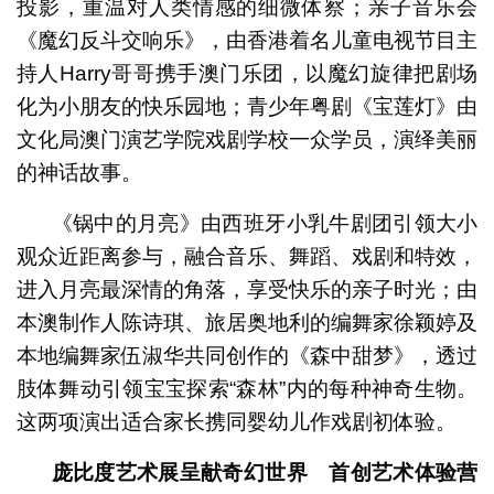
投影，重温对人类情感的细微体察；亲子音乐会
《魔幻反斗交响乐》，由香港着名儿童电视节目主
持人Harry哥哥携手澳门乐团，以魔幻旋律把剧场
化为小朋友的快乐园地；青少年粤剧《宝莲灯》由
文化局澳门演艺学院戏剧学校一众学员，演绎美丽
的神话故事。
《锅中的月亮》由西班牙小乳牛剧团引领大小
观众近距离参与，融合音乐、舞蹈、戏剧和特效，
进入月亮最深情的角落，享受快乐的亲子时光；由
本澳制作人陈诗琪、旅居奥地利的编舞家徐颖婷及
本地编舞家伍淑华共同创作的《森中甜梦》，透过
肢体舞动引领宝宝探索“森林”内的每种神奇生物。
这两项演出适合家长携同婴幼儿作戏剧初体验。
庞比度艺术展呈献奇幻世界 首创艺术体验营