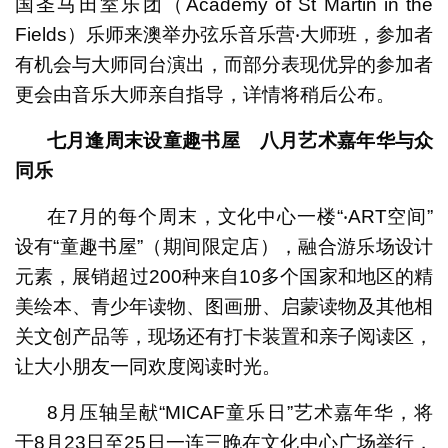
国圣马田室乐团（Academy of St Martin in the
Fields）乐师来澳举办弦乐音乐营‧大师班，参加者
有机会与大师同台演出，而部分表现优异的参加者
更会由音乐大师亲自指导，详情将稍后公布。
七月逢周末设童趣书屋 八月艺术嘉年华与众
同乐
在7月的每个周末，文化中心一楼“‧ART空间”
设有“童趣书屋”（期间限定店），融合游乐场设计
元素，展销超过200种来自10多个国家和地区的精
美绘本、青少年读物、图画册、启蒙读物及其他相
关文创产品等，现场还有打卡装置和亲子阅读区，
让大小朋友一同欢度阅读时光。
8月压轴呈献“MICAF童乐日”艺术嘉年华，将
于8月23日至25日一连三晚在文化中心广场举行，