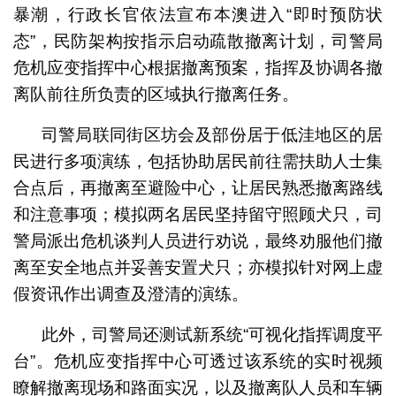
暴潮，行政长官依法宣布本澳进入“即时预防状
态”，民防架构按指示启动疏散撤离计划，司警局
危机应变指挥中心根据撤离预案，指挥及协调各撤
离队前往所负责的区域执行撤离任务。
司警局联同街区坊会及部份居于低洼地区的居
民进行多项演练，包括协助居民前往需扶助人士集
合点后，再撤离至避险中心，让居民熟悉撤离路线
和注意事项；模拟两名居民坚持留守照顾犬只，司
警局派出危机谈判人员进行劝说，最终劝服他们撤
离至安全地点并妥善安置犬只；亦模拟针对网上虚
假资讯作出调查及澄清的演练。
此外，司警局还测试新系统“可视化指挥调度平
台”。危机应变指挥中心可透过该系统的实时视频
瞭解撤离现场和路面实况，以及撤离队人员和车辆