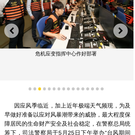
上一则
下一
危机应变指挥中心作好部署
1
2
3
4
5
6
7
8
9
10
11
12
13
14
15
16
因应风季临近，加上近年极端天气频现，为及
早做好准备以应对风暴潮带来的威胁，最大程度保
障居民的生命财产安全及社会稳定，在警察总局统
筹下，司法警察局于5月25日下午举办“台风期间