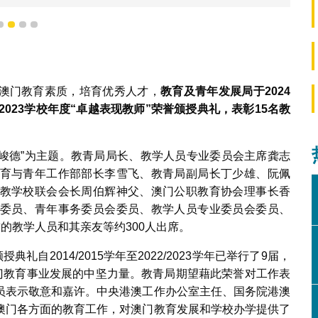
1
2
3
4
澳门教育素质，培育优秀人才，
教育及青年发展局于
2024
/2023
学校年度
“
卓越表现教师
”
荣誉颁授典礼，表彰
15
名教
，克明峻德”为主题。教青局局长、教学人员专业委员会主席龚志
育与青年工作部部长李雪飞、教青局副局长丁少雄、阮佩
教学校联会会长周伯辉神父、澳门公职教育协会理事长香
委员、青年事务委员会委员、教学人员专业委员会委员、
的教学人员和其亲友等约300人出席。
礼自2014/2015学年至2022/2023学年已举行了9届，
澳门教育事业发展的中坚力量。教青局期望藉此荣誉对工作表
员表示敬意和嘉许。中央港澳工作办公室主任、国务院港澳
澳门各方面的教育工作，对澳门教育发展和学校办学提供了