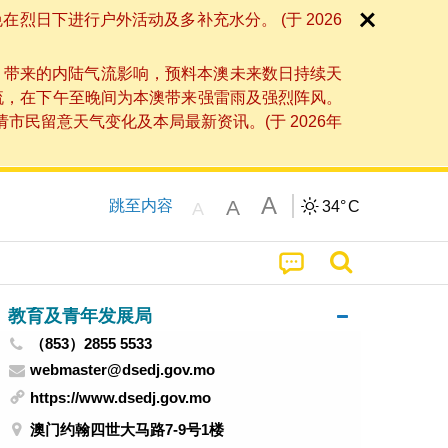
日下进行户外活动及多补充水分。 (于 2026
」带来的内陆气流影响，预料本澳未来数日持续天
流，在下午至晚间为本澳带来强雷雨及强烈阵风。
民留意天气变化及本局最新资讯。(于 2026年
A
A
跳至内容
34°
C
A
教育及青年发展局
（853）2855 5533
webmaster@dsedj.gov.mo
https://www.dsedj.gov.mo
澳门约翰四世大马路7-9号1楼