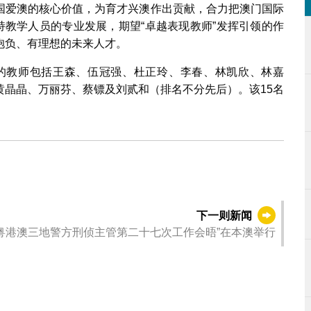
国爱澳的核心价值，为育才兴澳作出贡献，合力把澳门国际
持教学人员的专业发展，期望“卓越表现教师”发挥引领的作
抱负、有理想的未来人才。
”荣誉的教师包括王森、伍冠强、杜正玲、李春、林凯欣、林嘉
黄晶晶、万丽芬、蔡镖及刘贰和（排名不分先后）。该15名
下一则新闻
 粤港澳三地警方刑侦主管第二十七次工作会晤”在本澳举行