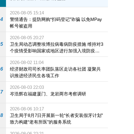
2026-08-05 15:14
4
警情通告：提防网购“扫码登记”诈骗 以免MPay
帐号被盗用
2026-08-05 20:27
5
卫生局动态调整埃博拉病毒病防疫措施 维持对3
个疫情受影响国家或地区进行加强入境防疫措
施
2026-08-02 11:04
6
经济财政司司长率团队落区走访各社团 凝聚共
识推进经济民生各项工作
2026-08-03 22:03
7
岑浩辉在福建厦门、龙岩两市考察调研
2026-08-06 10:17
8
卫生局于8月7日开展新一轮“长者安装假牙计划”
致力构建“老有所医”的服务系统
2026-08-06 22:21