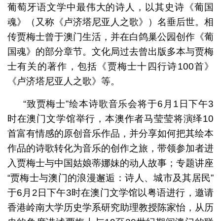
葡萄牙语文学中最伟大的诗人，以其史诗《葡国
魂》（又称《卢济塔尼亚人之歌》）名垂后世。相
传贾梅士曾于澳门生活，并在白鸽巢公园创作《葡
国魂》的部分章节。文化局过去曾出版多本与贾梅
士有关的著作，包括《贾梅士十四行诗100首》
《卢济塔尼亚人之歌》等。
“致贾梅士”绘本诗歌音乐会将于6月1日下午3
时在澳门文学馆举行，本澳作者马莹莹将演绎10
首富有情感的原创音乐作品，并分享如何把其绘本
作品的诗歌转化为音乐的创作之旅，带领参加者进
入贾梅士与中国姑娘蒂娜妹的动人故事；专题讲座
“贾梅士与澳门的浪漫邂逅：诗人、城市及其居民”
于6月2日下午3时在澳门文学馆以粤语进行，邀请
香港岭南大学历史学系研究助理教授陈家怡，从历