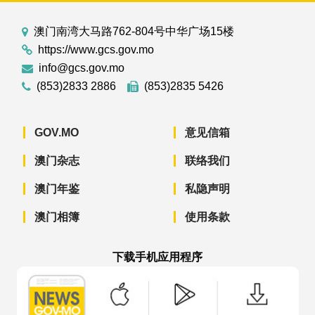
澳门南湾大马路762-804号中华广场15楼
https://www.gcs.gov.mo
info@gcs.gov.mo
(853)2833 2886
(853)2835 5426
GOV.MO
意见信箱
澳门杂志
联络我们
澳门年鉴
私隐声明
澳门相簿
使用条款
下载手机应用程序
澳门政府新闻 APP - App Store 下载
澳门政府新闻 APP - Googl
澳门政府新闻 