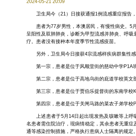
2024-05-21 20:09
卫生局今（21）日接获通报1例流感重症报告
患者为77岁男性，本澳居民，有慢性病史。5
呈阳性及双肺肺炎，诊断为甲型流感并肺炎、呼吸
疗。患者没有接种本年度季节性流感疫苗。
另外，卫生局今日接获4宗流感样疾病群集性
第一宗，患者是位于风顺堂街的慈幼中学P1A
第二宗，患者是位于高地乌街的庇道学校英文部
第三宗，患者是位于贾伯乐提督街的东南学校K1
第四宗，患者是位于关闸马路的菜农子弟学校P2
上述患者于5月14日起出现发热及咳嗽等上
名患者需住院治疗，现病情稳定，其余患者无重症
通等感染控制措施，严格执行患病人士隔离的规定