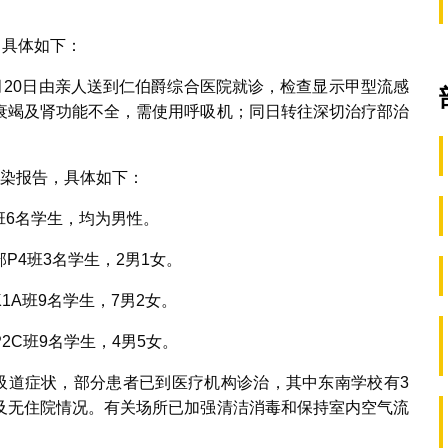
，具体如下：
月20日由亲人送到仁伯爵综合医院就诊，检查显示甲型流感
衰竭及肾功能不全，需使用呼吸机；同日转往深切治疗部治
感染报告，具体如下：
班6名学生，均为男性。
P4班3名学生，2男1女。
A班9名学生，7男2女。
C班9名学生，4男5女。
呼吸道症状，部分患者已到医疗机构诊治，其中东南学校有3
及无住院情况。有关场所已加强清洁消毒和保持室内空气流
。