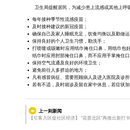
卫生局提醒居民，为减少患上流感或其他上呼
每年接种季节性流感疫苗；
及时接种建议的新冠疫苗；
确保自己及家人睡眠充足，饮食均衡以及勤做运
保持良好的个人卫生习惯，勤洗手；
打喷嚏或咳嗽时应用纸巾掩住口鼻，用纸巾包
纸巾时应用肘部掩住口鼻，而不应用手掌掩住口
保持空气流通及良好的环境卫生；
避免前往人多挤迫的地方；
凡有感冒病征、需要照顾病人及进入医院及诊所
若有不适，及时就诊及留在家中休息，若症状加
上一则新闻
【引客入区促社区经济】 “花荟北区”再推出新打