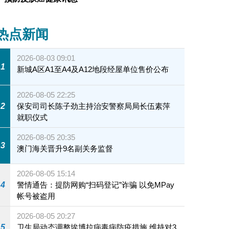
热点新闻
2026-08-03 09:01
1
新城A区A1至A4及A12地段经屋单位售价公布
2026-08-05 22:25
2
保安司司长陈子劲主持治安警察局局长伍素萍
就职仪式
2026-08-05 20:35
3
澳门海关晋升9名副关务监督
2026-08-05 15:14
4
警情通告：提防网购“扫码登记”诈骗 以免MPay
帐号被盗用
2026-08-05 20:27
5
卫生局动态调整埃博拉病毒病防疫措施 维持对3