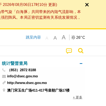
6年08月06日17时10分 更新)
热带气旋「白海豚」共同带来的内陆气流影响，本
及强烈阵风。本局正密切监测有关系统发展情况，
A
A
跳至内容
26°
C
A
统计暨普查局
（853）2872 8188
info@dsec.gov.mo
http://www.dsec.gov.mo
澳门宋玉生广场411-417号皇朝广场17楼
+ 更多