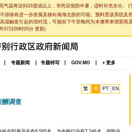
将达到33度或以上，市民应慎防中暑，适时补充水分。 (于 202
不排除有进一步发展及移向南海北部的可能。预料受该系统及
高温触发引起的强对流，可能在下午至晚间为本澳带来强雷雨
07日00时05分 更新)
专题新闻
专题特写
GOV.MO
+ 更多
繁
简
PT
EN
薪酬调查
的全职雇员共有8,565名，当中银行业有7,246名、保险业