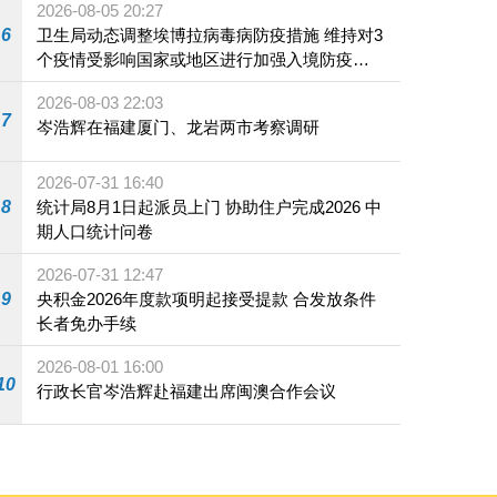
2026-08-05 20:27
6
卫生局动态调整埃博拉病毒病防疫措施 维持对3
个疫情受影响国家或地区进行加强入境防疫措
施
2026-08-03 22:03
7
岑浩辉在福建厦门、龙岩两市考察调研
2026-07-31 16:40
8
统计局8月1日起派员上门 协助住户完成2026 中
期人口统计问卷
2026-07-31 12:47
9
央积金2026年度款项明起接受提款 合发放条件
长者免办手续
2026-08-01 16:00
10
行政长官岑浩辉赴福建出席闽澳合作会议