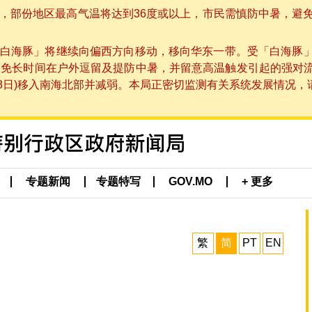
部份地区最高气温将达到36度或以上，市民需慎防中暑，避免在烈
白海豚」将继续向偏西方向移动，移向华东一带。受「白海豚
避免长时间在户外逗留及提防中暑，并留意高温触发引起的强对
8日)移入南海北部并减弱。本局正密切监测有关系统发展情况，请市
专题新闻
专题特写
GOV.MO
+ 更多
繁
简
PT
EN