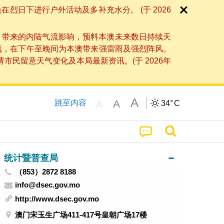
日下进行户外活动及多补充水分。 (于 2026
」带来的内陆气流影响，预料本澳未来数日持续天
流，在下午至晚间为本澳带来强雷雨及强烈阵风。
民留意天气变化及本局最新资讯。(于 2026年
A
A
跳至内容
34°
C
A
统计暨普查局
（853）2872 8188
info@dsec.gov.mo
http://www.dsec.gov.mo
澳门宋玉生广场411-417号皇朝广场17楼