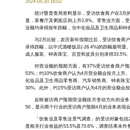
2024-05-20 16:02
统计暨普查局资料显示，受访饮食商户在3月的营业
显，茶餐厅及粥面店则上升2.8%。零售业方面，受
业额均录得按年跌幅，当中化妆品及卫生用品和钟表珠宝
与2月比较，农历新年假期过后，受访饮食商户
录得跌幅，以中式酒楼饭店(-26.4%)的跌幅最明
成人服装、钟表珠宝、百货和皮具分别录得33.5%、32
对营业额的预期方面，有37%受访饮食商户
53%；约10%饮食商户认为4月营业额会按月上升
化妆品及卫生用品零售商、汽车销售商、钟表珠宝零
30%。此外，约15%受访商户认为4月的营业额会
反映被访商户预期营业额按月变动方向的业务展望指
50，显示两个行业的受访商户预期4月的业务表现
「饮食业及零售业景气调查」的受访对象包括22
度相关行业收益的53.5%及70.6%，调查结果