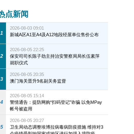
热点新闻
2026-08-03 09:01
1
新城A区A1至A4及A12地段经屋单位售价公布
2026-08-05 22:25
2
保安司司长陈子劲主持治安警察局局长伍素萍
就职仪式
2026-08-05 20:35
3
澳门海关晋升9名副关务监督
2026-08-05 15:14
4
警情通告：提防网购“扫码登记”诈骗 以免MPay
帐号被盗用
2026-08-05 20:27
5
卫生局动态调整埃博拉病毒病防疫措施 维持对3
个疫情受影响国家或地区进行加强入境防疫措