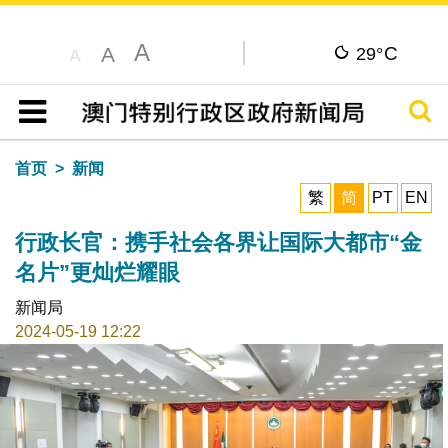
A
C
A
29°
A
搜寻
目录
首页
新闻
繁
简
PT
EN
行政长官：携手社会各界让国际大都市“金
名片”更灿烂耀眼
新闻局
2024-05-19 12:22