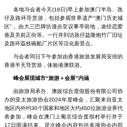
各地与会者今天(18日)早上参加澳门半岛、氹
仔及路环导赏游，包括参观世界遗产“澳门历史城
区”， 由大三巴牌坊漫步至议事亭前地，途经恋爱
巷及关前正街等。一行并到访氹仔益隆炮竹厂旧址
及路环荔枝碗船厂片区等活化新景点。
与会者同日下午参加由香港旅游发展局安排的
香港半天导赏游，体验港澳联游。
峰会展现城市“旅游＋会展”内涵
由旅游局承办、澳娱综合度假股份有限公司协
办的亚太旅游协会2024年度峰会，汇聚来自亚太
地区内外约30个国家和地区大约450位旅游业界代
表参加，峰会在澳门上葡京综合度假村举行并于
17日圆满结束。是次峰会内容包括多项协会内部