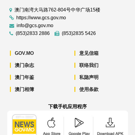
澳门南湾大马路762-804号中华广场15楼
https://www.gcs.gov.mo
info@gcs.gov.mo
(853)2833 2886
(853)2835 5426
GOV.MO
意见信箱
澳门杂志
联络我们
澳门年鉴
私隐声明
澳门相簿
使用条款
下载手机应用程序
澳门政府新闻 APP - App Store 下载
澳门政府新闻 APP - Googl
澳门政府新闻 