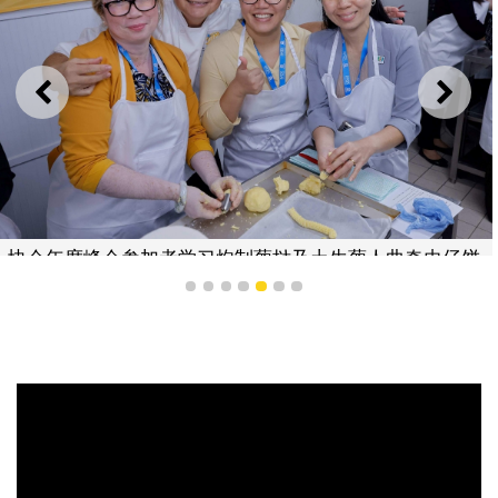
上一则
下一
协会年度峰会参加者学习炮制葡挞及土生葡人曲奇虫仔饼
1
2
3
4
5
6
7