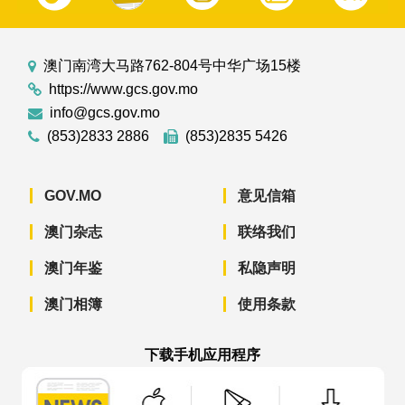
澳门南湾大马路762-804号中华广场15楼
https://www.gcs.gov.mo
info@gcs.gov.mo
(853)2833 2886
(853)2835 5426
GOV.MO
意见信箱
澳门杂志
联络我们
澳门年鉴
私隐声明
澳门相簿
使用条款
下载手机应用程序
澳门政府新闻 APP - App Store 下载
澳门政府新闻 APP - Googl
澳门政府新闻 