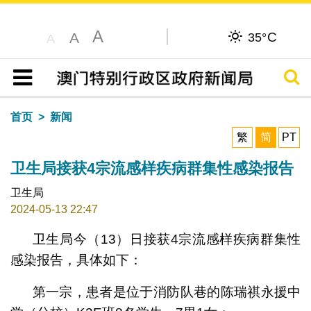
A
C
A
35°
A
搜寻
目录
首页
新闻
繁
简
PT
卫生局接获4宗流感样疾病群集性感染报告
卫生局
2024-05-13 22:47
卫生局今（13）日接获4宗流感样疾病群集性
感染报告，具体如下：
第一宗，患者是位于消防队巷的陈瑞祺永援中