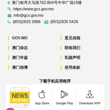
澳门南湾大马路762-804号中华广场15楼
https://www.gcs.gov.mo
info@gcs.gov.mo
(853)2833 2886
(853)2835 5426
GOV.MO
意见信箱
澳门杂志
联络我们
澳门年鉴
私隐声明
澳门相簿
使用条款
下载手机应用程序
澳门政府新闻 APP - App Store 下载
澳门政府新闻 APP - Googl
澳门政府新闻 