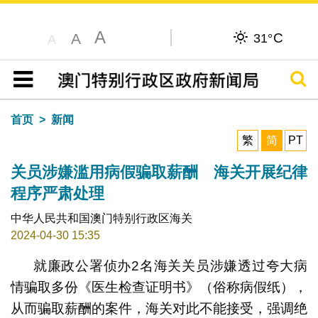
A
C
A
31°
A
搜寻
目录
首页
新闻
繁
简
PT
关员涉嫌滥用病假骗取薪酬 海关开展纪律
程序严肃处理
中华人民共和国澳门特别行政区海关
2024-04-30 15:35
就廉政公署侦办2名海关关员涉嫌透过夸大病
情骗取多份《医生检查证明书》（俗称病假纸），
从而骗取薪酬的案件，海关对此不能接受，强调绝