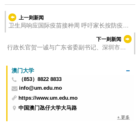
上一则新闻
卫生局响应国际疫苗接种周 呼吁家长按防疫接
种计划为子女按时接种疫苗
下一则新闻
行政长官贺一诚与广东省委副书记、深圳市委
书记孟凡利会面
澳门大学
（853）8822 8833
info@um.edu.mo
https://www.um.edu.mo
中国澳门氹仔大学大马路
+ 更多