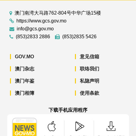
澳门南湾大马路762-804号中华广场15楼
https://www.gcs.gov.mo
info@gcs.gov.mo
(853)2833 2886
(853)2835 5426
GOV.MO
意见信箱
澳门杂志
联络我们
澳门年鉴
私隐声明
澳门相簿
使用条款
下载手机应用程序
澳门政府新闻 APP - App Store 下载
澳门政府新闻 APP - Googl
澳门政府新闻 