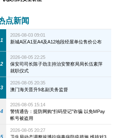
热点新闻
2026-08-03 09:01
1
新城A区A1至A4及A12地段经屋单位售价公布
2026-08-05 22:25
2
保安司司长陈子劲主持治安警察局局长伍素萍
就职仪式
2026-08-05 20:35
3
澳门海关晋升9名副关务监督
2026-08-05 15:14
4
警情通告：提防网购“扫码登记”诈骗 以免MPay
帐号被盗用
2026-08-05 20:27
5
卫生局动态调整埃博拉病毒病防疫措施 维持对3