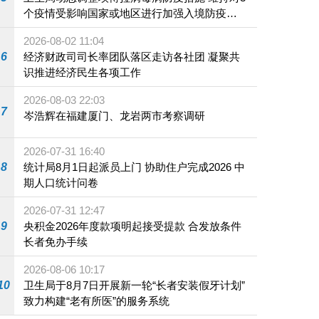
个疫情受影响国家或地区进行加强入境防疫措
施
2026-08-02 11:04
6
经济财政司司长率团队落区走访各社团 凝聚共
识推进经济民生各项工作
2026-08-03 22:03
7
岑浩辉在福建厦门、龙岩两市考察调研
2026-07-31 16:40
8
统计局8月1日起派员上门 协助住户完成2026 中
期人口统计问卷
2026-07-31 12:47
9
央积金2026年度款项明起接受提款 合发放条件
长者免办手续
2026-08-06 10:17
10
卫生局于8月7日开展新一轮“长者安装假牙计划”
致力构建“老有所医”的服务系统