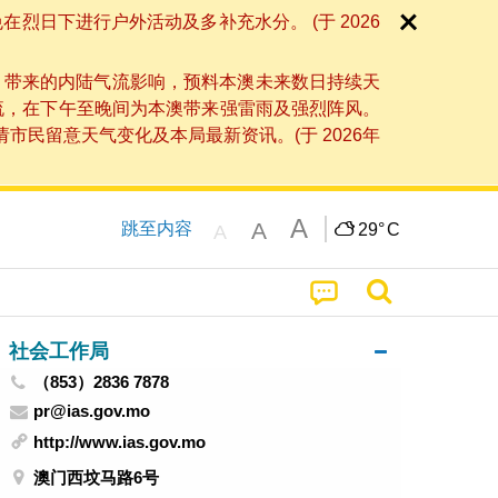
日下进行户外活动及多补充水分。 (于 2026
」带来的内陆气流影响，预料本澳未来数日持续天
流，在下午至晚间为本澳带来强雷雨及强烈阵风。
民留意天气变化及本局最新资讯。(于 2026年
A
A
跳至内容
29°
C
A
社会工作局
（853）2836 7878
pr@ias.gov.mo
http://www.ias.gov.mo
澳门西坟马路6号