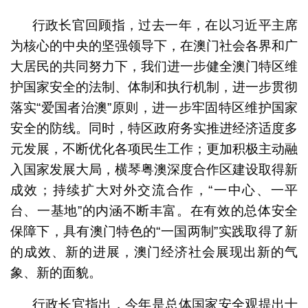
行政长官回顾指，过去一年，在以习近平主席
为核心的中央的坚强领导下，在澳门社会各界和广
大居民的共同努力下，我们进一步健全澳门特区维
护国家安全的法制、体制和执行机制，进一步贯彻
落实“爱国者治澳”原则，进一步牢固特区维护国家
安全的防线。同时，特区政府务实推进经济适度多
元发展，不断优化各项民生工作；更加积极主动融
入国家发展大局，横琴粤澳深度合作区建设取得新
成效；持续扩大对外交流合作，“一中心、一平
台、一基地”的内涵不断丰富。在有效的总体安全
保障下，具有澳门特色的“一国两制”实践取得了新
的成效、新的进展，澳门经济社会展现出新的气
象、新的面貌。
行政长官指出，今年是总体国家安全观提出十