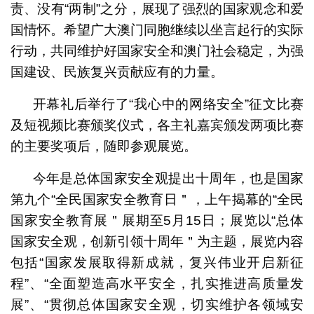
责、没有“两制”之分，展现了强烈的国家观念和爱
国情怀。希望广大澳门同胞继续以坐言起行的实际
行动，共同维护好国家安全和澳门社会稳定，为强
国建设、民族复兴贡献应有的力量。
开幕礼后举行了“我心中的网络安全”征文比赛
及短视频比赛颁奖仪式，各主礼嘉宾颁发两项比赛
的主要奖项后，随即参观展览。
今年是总体国家安全观提出十周年，也是国家
第九个“全民国家安全教育日＂，上午揭幕的“全民
国家安全教育展＂展期至5月15日；展览以“总体
国家安全观，创新引领十周年＂为主题，展览内容
包括“国家发展取得新成就，复兴伟业开启新征
程”、“全面塑造高水平安全，扎实推进高质量发
展”、“贯彻总体国家安全观，切实维护各领域安