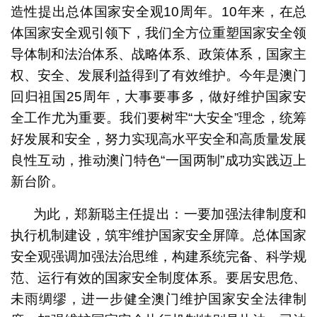
造性提出总体国家安全观10周年。10年来，在总
体国家安全观引领下，我们全方位重塑国家安全领
导体制和法治体系、战略体系、政策体系，国家主
权、安全、发展利益得到了有效维护。今年是澳门
回归祖国25周年，大事要事多，做好维护国家安
全工作尤为重要。我们要树牢“大安全”理念，统筹
好发展和安全，努力实现高水平安全和高质量发展
良性互动，推动澳门特色“一国两制”成功实践迈上
新台阶。
为此，郑新聪主任提出：一要加强法律制度和
执行机制建设，筑牢维护国家安全屏障。总体国家
安全观强调加强法治思维，构建系统完备、科学规
范、运行有效的国家安全制度体系。要居安思危、
未雨绸缪，进一步健全澳门维护国家安全法律制