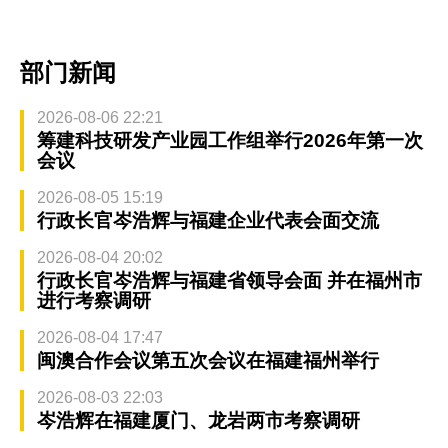
部门新闻
2026-08-06 22:21
筹建科技研发产业园工作组举行2026年第一次
会议
2026-08-05 15:19
行政长官岑浩辉与福建企业代表会面交流
2026-08-04 20:02
行政长官岑浩辉与福建省领导会面 并在福州市
进行考察调研
2026-08-04 17:47
闽澳合作会议第五次会议在福建福州举行
2026-08-03 22:03
岑浩辉在福建厦门、龙岩两市考察调研