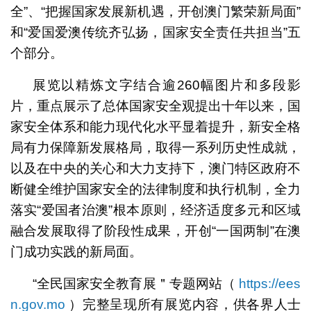
全”、“把握国家发展新机遇，开创澳门繁荣新局面”
和“爱国爱澳传统齐弘扬，国家安全责任共担当”五
个部分。
展览以精炼文字结合逾260幅图片和多段影
片，重点展示了总体国家安全观提出十年以来，国
家安全体系和能力现代化水平显着提升，新安全格
局有力保障新发展格局，取得一系列历史性成就，
以及在中央的关心和大力支持下，澳门特区政府不
断健全维护国家安全的法律制度和执行机制，全力
落实“爱国者治澳”根本原则，经济适度多元和区域
融合发展取得了阶段性成果，开创“一国两制”在澳
门成功实践的新局面。
“全民国家安全教育展＂专题网站（
https://ees
n.gov.mo
）完整呈现所有展览内容，供各界人士