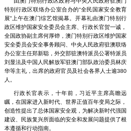
由澳门特别行政区政府与中央人民政府驻澳门
特别行政区联络办公室合办的“全民国家安全教育
展”上午在澳门综艺馆揭幕。开幕礼由澳门特别行
政区维护国家安全委员会主席、行政长官贺一诚，
全国政协副主席何厚铧，澳门特别行政区维护国家
安全委员会安全事务顾问、中央人民政府驻澳联络
办公室主任郑新聪，外交部驻澳特派员公署特派员
刘显法及中国人民解放军驻澳门部队政治委员林庆
华等主礼，出席的政府官员及社会各界人士逾380
人。
行政长官表示，十年前，习近平主席高瞻远
瞩，在国家进入新时代、世界正值百年变局之际，
创造性提出了总体国家安全观，为解决新时代强国
建设、民族复兴所面临的安全和发展问题提供了根
本遵循和行动指南。