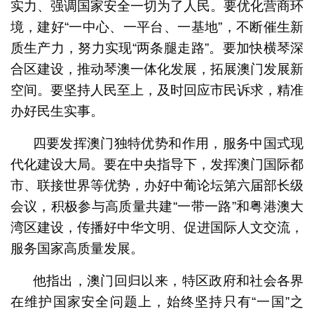
实力、强调国家安全一切为了人民。要优化营商环
境，建好“一中心、一平台、一基地”，不断催生新
质生产力，努力实现“两条腿走路”。要加快横琴深
合区建设，推动琴澳一体化发展，拓展澳门发展新
空间。要坚持人民至上，及时回应市民诉求，精准
办好民生实事。
四要发挥澳门独特优势和作用，服务中国式现
代化建设大局。要在中央指导下，发挥澳门国际都
市、联接世界等优势，办好中葡论坛第六届部长级
会议，积极参与高质量共建“一带一路”和粤港澳大
湾区建设，传播好中华文明、促进国际人文交流，
服务国家高质量发展。
他指出，澳门回归以来，特区政府和社会各界
在维护国家安全问题上，始终坚持只有“一国”之