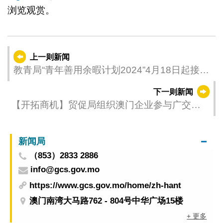
浏览观赏。
上一则新闻
教青局“青年善用余暇计划2024”4月18日起接受
报名
下一则新闻
【开拓商机】贸促局组织澳门企业参与广交会
第三期进口展
新闻局
（853）2833 2886
info@gcs.gov.mo
https://www.gcs.gov.mo/home/zh-hant
澳门南湾大马路762 - 804号中华广场15楼
+ 更多