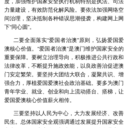
度，加强维护国家安全执行机制特别是执法、司法
力量建设，有效防范化解风险。要依法加强网络空
间治理，坚决抵制各种错误思潮侵袭，构建网上网
下“同心圆”。
二要全面落实“爱国者治澳”原则，弘扬爱国爱
澳核心价值。“爱国者治澳”是澳门维护国家安全的
重要保障。要树立治理导向，积极推进公共行政和
法律改革，不断提升施政效能，以良政善治促进澳
门安定繁荣。要坚持大团结大联合，凝聚共识、增
强合力，厚植爱国爱澳社会政治基础。要多为澳门
青年学业、就业、创业和向上流动搭台、搭梯，让
爱国爱澳核心价值薪火相传。
三要坚持以人民为中心，大力发展经济、改善
民生。总体国家安全观强调通过发展提升国家安全