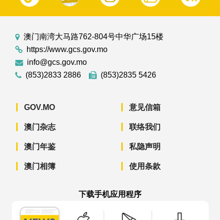
澳门南湾大马路762-804号中华广场15楼
https://www.gcs.gov.mo
info@gcs.gov.mo
(853)2833 2886
(853)2835 5426
GOV.MO
意见信箱
澳门杂志
联络我们
澳门年鉴
私隐声明
澳门相簿
使用条款
下载手机应用程序
澳门政府新闻 APP - App Store 下载
澳门政府新闻 APP - Googl
澳门政府新闻 