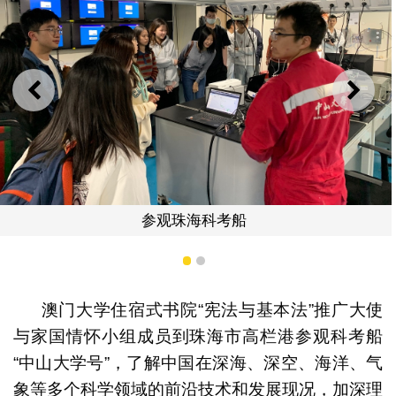
上一则
下一
考船
合照
1
2
澳门大学住宿式书院“宪法与基本法”推广大使
与家国情怀小组成员到珠海市高栏港参观科考船
“中山大学号”，了解中国在深海、深空、海洋、气
象等多个科学领域的前沿技术和发展现况，加深理