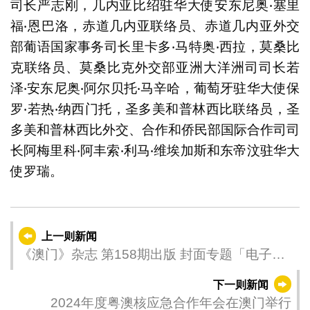
司长严志刚，几内亚比绍驻华大使安东尼奥‧塞里
福‧恩巴洛，赤道几内亚联络员、赤道几内亚外交
部葡语国家事务司长里卡多‧马特奥‧西拉，莫桑比
克联络员、莫桑比克外交部亚洲大洋洲司司长若
泽‧安东尼奥‧阿尔贝托‧马辛哈，葡萄牙驻华大使保
罗‧若热‧纳西门托，圣多美和普林西比联络员，圣
多美和普林西比外交、合作和侨民部国际合作司司
长阿梅里科‧阿丰索‧利马‧维埃加斯和东帝汶驻华大
使罗瑞。
上一则新闻
《澳门》杂志 第158期出版 封面专题「电子政
务惠万家」
下一则新闻
2024年度粤澳核应急合作年会在澳门举行