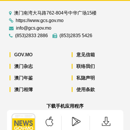
澳门南湾大马路762-804号中华广场15楼
https://www.gcs.gov.mo
info@gcs.gov.mo
(853)2833 2886
(853)2835 5426
GOV.MO
意见信箱
澳门杂志
联络我们
澳门年鉴
私隐声明
澳门相簿
使用条款
下载手机应用程序
澳门政府新闻 APP - App Store 下载
澳门政府新闻 APP - Googl
澳门政府新闻 