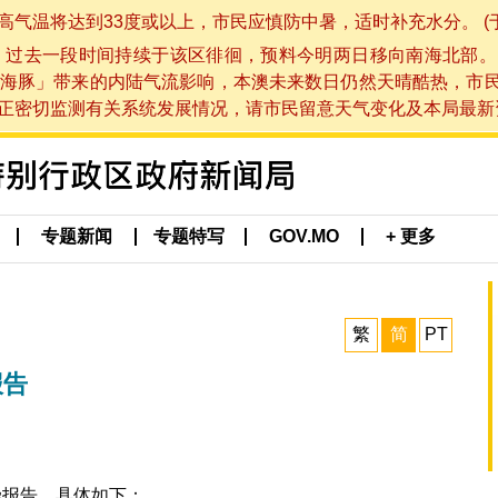
将达到33度或以上，市民应慎防中暑，适时补充水分。 (于 202
，过去一段时间持续于该区徘徊，预料今明两日移向南海北部。
海豚」带来的内陆气流影响，本澳未来数日仍然天晴酷热，市
切监测有关系统发展情况，请市民留意天气变化及本局最新资讯。(于 
专题新闻
专题特写
GOV.MO
+ 更多
繁
简
PT
报告
染报告，具体如下：