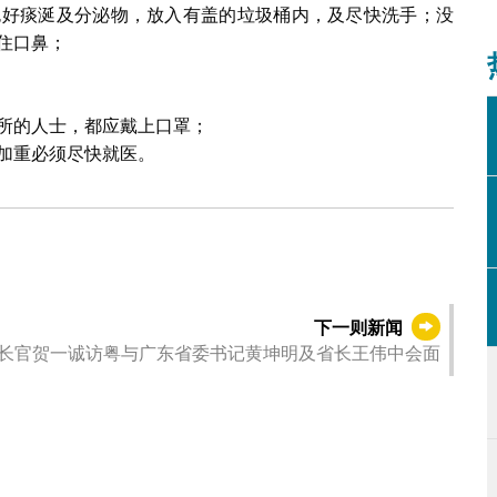
包好痰涎及分泌物，放入有盖的垃圾桶内，及尽快洗手；没
住口鼻；
所的人士，都应戴上口罩；
加重必须尽快就医。
下一则新闻
长官贺一诚访粤与广东省委书记黄坤明及省长王伟中会面