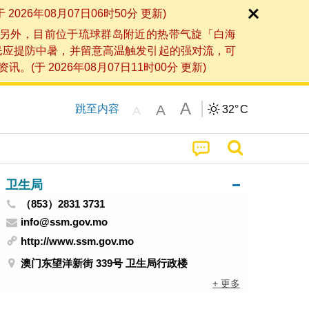
6年08月07日06时50分 更新)
另外，目前位于琉球群岛附近的热带气旋「白海
民应提防中暑，并留意高温触发引起的强对流，可
2026年08月07日11时00分 更新)
A
A
跳至内容
32°
C
A
卫生局
（853）2831 3731
info@ssm.gov.mo
http://www.ssm.gov.mo
澳门东望洋新街 339号 卫生局行政楼
+ 更多