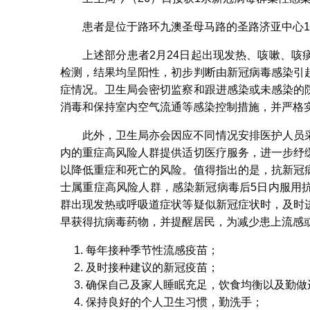
患者是位于路环九澳圣母马路的圣路济亚中心1
上述部分患者2月24日起出现发热、咳嗽、
检测，结果均呈阳性，初步判断由新冠病毒感染引
症情况。卫生局会密切监察和跟进感染或未感染的
消毒和保持室内空气流通等感染控制措施，并严格
此外，卫生局亦会因应不同情况安排医护人员
内的重症高风险人群提供适切医疗服务，进一步纾
以降低重症和死亡的风险。值得指出的是，抗新冠
士属重症高风险人群，感染新冠病毒后5日内服用
群出现发热或呼吸道症状等疑似新冠症状时，及时
早获得抗病毒药物，并提醒居民，为减少患上流感
每年接种季节性流感疫苗；
及时接种建议的新冠疫苗；
确保自己及家人睡眠充足，饮食均衡以及勤做
保持良好的个人卫生习惯，勤洗手；