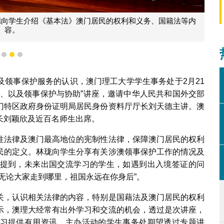
德向学生介绍《基本法》澳门居民的权利和义务、国籍法等内
容。
1
2
3
及领事保护服务的认识，澳门理工大学学生事务处于2月21
法、以及领事保护与协助”讲座，邀请中华人民共和国外交部
门特区政府身份证明局居民身份资料厅厅长刘天德主讲。澳
长刘颖欣及近百名师生出席。
性法律及澳门最高地位的宪制性法律，保障澳门居民的权利
民的定义。林珑向学生分享有关涉澳领事保护工作的情况及
提到，未来出国交流学习的学生，如遇到出入境签证的问
无论大家走到哪里，祖国永远在你身后”。
关，认识相关法律的内容，特别是国藉法及澳门居民的权利
示，澳理大经常有出外学习和交流的机会，透过是次讲座，
习提供有用资讯。主办活动的学生事务处期望透过专题讲