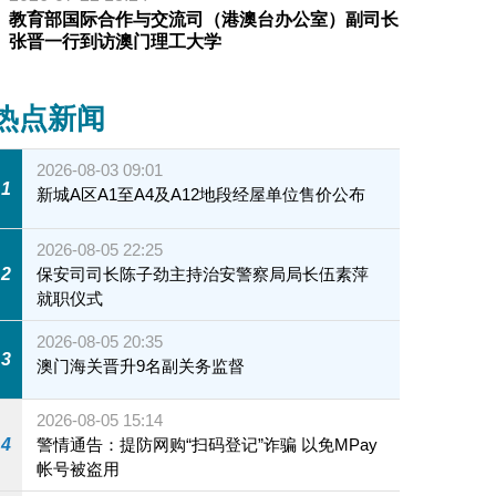
教育部国际合作与交流司（港澳台办公室）副司长
张晋一行到访澳门理工大学
热点新闻
2026-08-03 09:01
1
新城A区A1至A4及A12地段经屋单位售价公布
2026-08-05 22:25
2
保安司司长陈子劲主持治安警察局局长伍素萍
就职仪式
2026-08-05 20:35
3
澳门海关晋升9名副关务监督
2026-08-05 15:14
4
警情通告：提防网购“扫码登记”诈骗 以免MPay
帐号被盗用