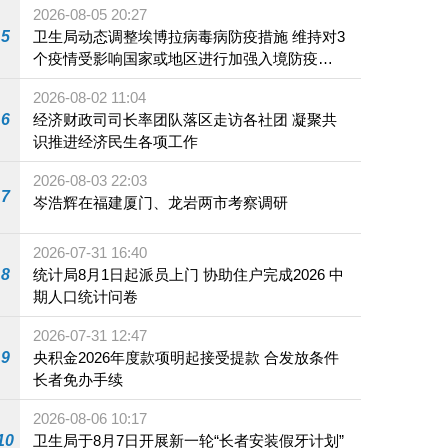
2026-08-05 20:27
5
卫生局动态调整埃博拉病毒病防疫措施 维持对3
个疫情受影响国家或地区进行加强入境防疫措
施
2026-08-02 11:04
6
经济财政司司长率团队落区走访各社团 凝聚共
识推进经济民生各项工作
2026-08-03 22:03
7
岑浩辉在福建厦门、龙岩两市考察调研
2026-07-31 16:40
8
统计局8月1日起派员上门 协助住户完成2026 中
期人口统计问卷
2026-07-31 12:47
9
央积金2026年度款项明起接受提款 合发放条件
长者免办手续
2026-08-06 10:17
10
卫生局于8月7日开展新一轮“长者安装假牙计划”