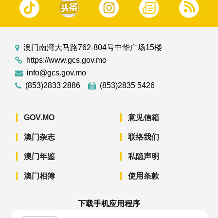
澳门南湾大马路762-804号中华广场15楼
https://www.gcs.gov.mo
info@gcs.gov.mo
(853)2833 2886
(853)2835 5426
GOV.MO
意见信箱
澳门杂志
联络我们
澳门年鉴
私隐声明
澳门相簿
使用条款
下载手机应用程序
澳门政府新闻 APP - App Store 下载
澳门政府新闻 APP - Googl
澳门政府新闻 