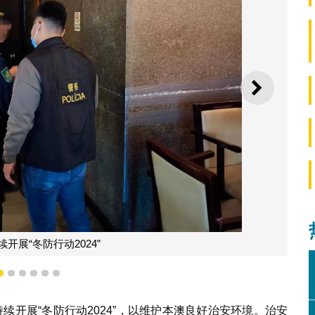
下一则
开展“冬防行动2024”
3
4
5
6
7
8
续开展“冬防行动2024”，以维护本澳良好治安环境。治安