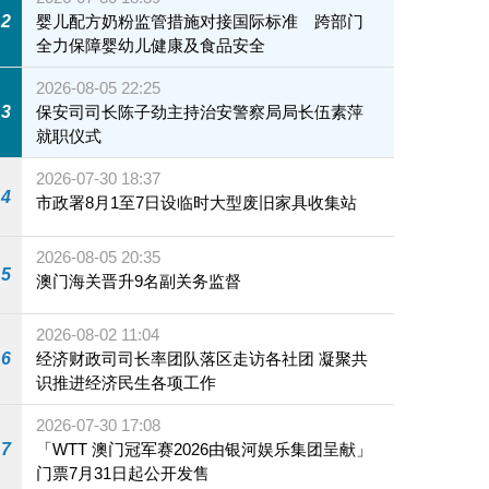
2
婴儿配方奶粉监管措施对接国际标准 跨部门
全力保障婴幼儿健康及食品安全
2026-08-05 22:25
3
保安司司长陈子劲主持治安警察局局长伍素萍
就职仪式
2026-07-30 18:37
4
市政署8月1至7日设临时大型废旧家具收集站
2026-08-05 20:35
5
澳门海关晋升9名副关务监督
2026-08-02 11:04
6
经济财政司司长率团队落区走访各社团 凝聚共
识推进经济民生各项工作
2026-07-30 17:08
7
「WTT 澳门冠军赛2026由银河娱乐集团呈献」
门票7月31日起公开发售