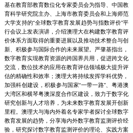
基在教育部教育数位化专家委员会为指导、中国教
育科学研究院主办、上海市教育委员会和上海师范
大学支持的“全球数字教育发展趋势与指数评价”平
行会议上发表演讲，介绍澳理大在构建数字教育评
价体系方面取得的重要进展以及推动技术整合与创
新、积极参与国际合作的未来展望。严肇基指出，
数字教育实现教育资源的跨国界共用，促进跨文化
交流，数位技术的应用在教育评估领域极大提升评
估的精确性和效率；澳理大将持续发挥学科优势，
加强科创建设，积极参与国家“一带一路”、粤港澳
大湾区和横琴粤澳深度合作区建设，致力于数字化
研究创新与人才培养，为未来数字教育发展开创新
里程。澳理大与海内外着名专家学者探讨全球数字
教育发展的趋势，分享海内外数字教育监测评价经
验，研究探讨数字教育监测评价的理论、实践方案