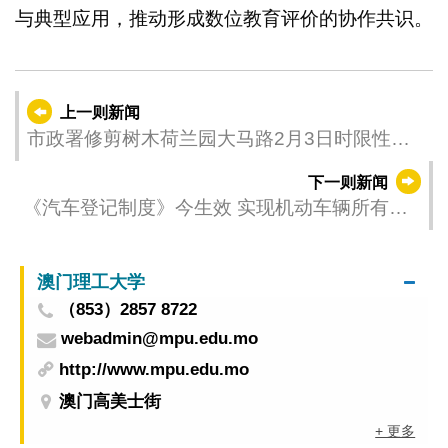
与典型应用，推动形成数位教育评价的协作共识。
上一则新闻
市政署修剪树木荷兰园大马路2月3日时限性实
施有限度通车
下一则新闻
《汽车登记制度》今生效 实现机动车辆所有权
登记全程电子化
澳门理工大学
（853）2857 8722
webadmin@mpu.edu.mo
http://www.mpu.edu.mo
澳门高美士街
+ 更多