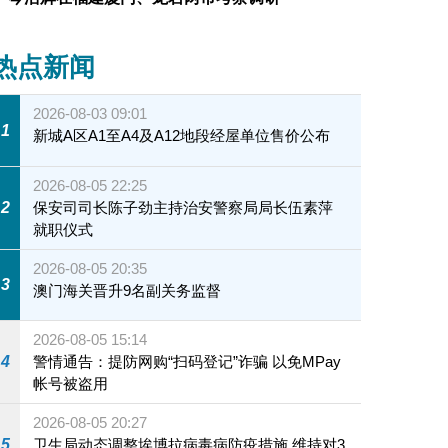
热点新闻
2026-08-03 09:01
1
新城A区A1至A4及A12地段经屋单位售价公布
2026-08-05 22:25
2
保安司司长陈子劲主持治安警察局局长伍素萍
就职仪式
2026-08-05 20:35
3
澳门海关晋升9名副关务监督
2026-08-05 15:14
4
警情通告：提防网购“扫码登记”诈骗 以免MPay
帐号被盗用
2026-08-05 20:27
5
卫生局动态调整埃博拉病毒病防疫措施 维持对3