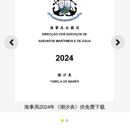
上一则
下一
2024年《潮汐表》供免费下载
设有
1
2