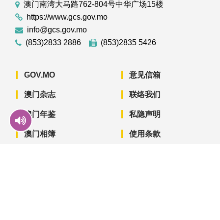
澳门南湾大马路762-804号中华广场15楼
https://www.gcs.gov.mo
info@gcs.gov.mo
(853)2833 2886
(853)2835 5426
GOV.MO
意见信箱
澳门杂志
联络我们
澳门年鉴
私隐声明
澳门相簿
使用条款
下载手机应用程序
澳门政府新闻 APP - App Store 下载
澳门政府新闻 APP - Googl
澳门政府新闻 