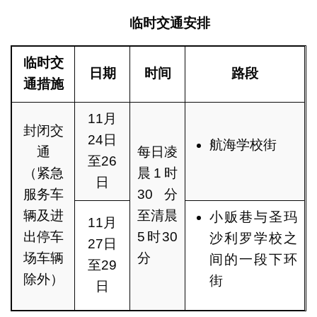
临时交通安排
临时交
日期
时间
路段
通措施
11月
封闭交
24日
航海学校街
通
每日凌
至26
（紧急
晨1时
日
服务车
30分
辆及进
至清晨
小贩巷与圣玛
11月
出停车
5时30
沙利罗学校之
27日
场车辆
分
间的一段下环
至29
除外）
街
日