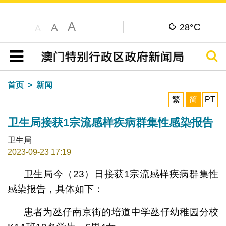
A
C
A
28°
A
搜寻
目录
首页
新闻
繁
简
PT
卫生局接获1宗流感样疾病群集性感染报告
卫生局
2023-09-23 17:19
卫生局今（23）日接获1宗流感样疾病群集性
感染报告，具体如下：
患者为氹仔南京街的培道中学氹仔幼稚园分校