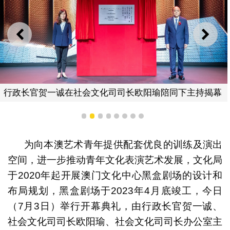
上一则
下一
主礼嘉宾合
欧阳瑜陪同下主持揭幕
1
2
3
4
5
6
7
8
为向本澳艺术青年提供配套优良的训练及演出
空间，进一步推动青年文化表演艺术发展，文化局
于2020年起开展澳门文化中心黑盒剧场的设计和
布局规划，黑盒剧场于2023年4月底竣工，今日
（7月3日）举行开幕典礼，由行政长官贺一诚、
社会文化司司长欧阳瑜、社会文化司司长办公室主