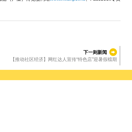
下一则新闻
【推动社区经济】网红达人宣传“特色店”迎暑假檔期
tube
WeChat
日头条
Instagram