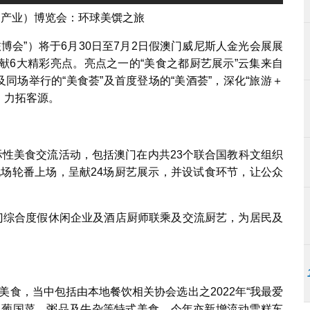
（产业）博览会：环球美馔之旅
博会”）将于6月30日至7月2日假澳门威尼斯人金光会展展
呈献6大精彩亮点。亮点之一的“美食之都厨艺展示”云集来自
及同场举行的“美食荟”及首度登场的“美酒荟”，深化“旅游＋
，力拓客源。
际性美食交流活动，包括澳门在内共23个联合国教科文组织
现场轮番上场，呈献24场厨艺展示，并设试食环节，让公众
澳门综合度假休闲企业及酒店厨师联乘及交流厨艺，为居民及
”美食，当中包括由本地餐饮相关协会选出之2022年“我最爱
、葡国菜、粥品及牛杂等特式美食。今年亦新增流动雪糕车