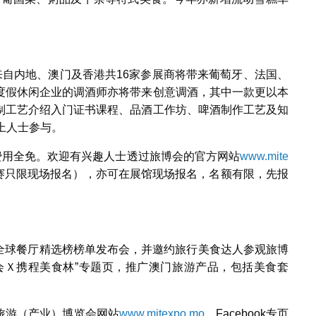
来自内地、澳门及香港共16家参展商将带来葡萄牙、法国、
度假休闲企业的调酒师亦将带来创意调酒，其中一款更以本
制工艺介绍入门证书课程、品酒工作坊、啤酒制作工艺及知
上人士参与。
费用全免。欢迎有兴趣人士透过旅博会的官方网站
www.mite
大赛只限现场报名），亦可在展馆现场报名，名额有限，先报
食林全球餐厅精选榜榜单发布会，并邀约旅行美食达人参观旅博
旅博会Ｘ携程美食林”专题页，推广澳门旅游产品，包括美食套
旅游（产业）博览会网站
www.mitexpo.mo
、Facebook专页