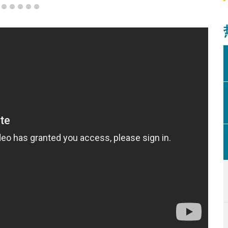
首度登场（效果图）
2
3
4
5
6
7