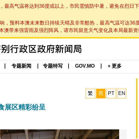
高气温将达到36度或以上，市民需慎防中暑，避免在烈日下进行户
响，预料本澳未来数日持续天晴及非常酷热，最高气温可达36
带来强雷雨及强烈阵风，请市民留意天气变化及本局最新资讯。(于 2
专题新闻
专题特写
GOV.MO
+ 更多
繁
简
PT
EN
食展区精彩纷呈