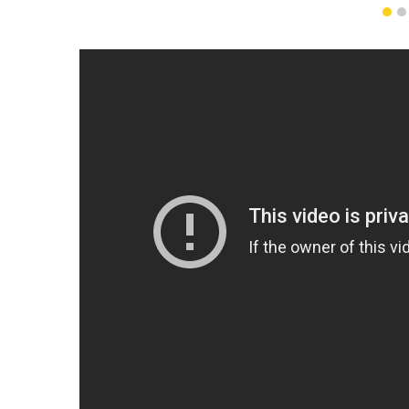
“美酒荟”
1