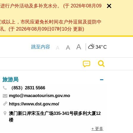
外活动及多补充水分。 (于 2026年08月09
度或以上，市民应避免长时间在户外逗留及提防中
026年08月09日07时10分 更新)
A
A
跳至内容
34°
C
A
旅游局
（853）2831 5566
mgto@macaotourism.gov.mo
https://www.dst.gov.mo/
澳门新口岸宋玉生广场335-341号获多利大厦12
楼
+ 更多