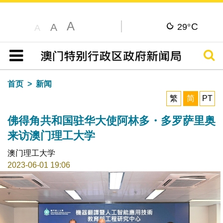
A
C
A
29°
A
搜寻
目录
首页
新闻
繁
简
PT
佛得角共和国驻华大使阿林多・多罗萨里奥
来访澳门理工大学
澳门理工大学
2023-06-01 19:06