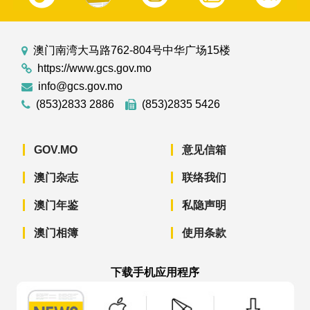
澳门南湾大马路762-804号中华广场15楼
https://www.gcs.gov.mo
info@gcs.gov.mo
(853)2833 2886
(853)2835 5426
GOV.MO
意见信箱
澳门杂志
联络我们
澳门年鉴
私隐声明
澳门相簿
使用条款
下载手机应用程序
澳门政府新闻 APP - App Store 下载
澳门政府新闻 APP - Googl
澳门政府新闻 