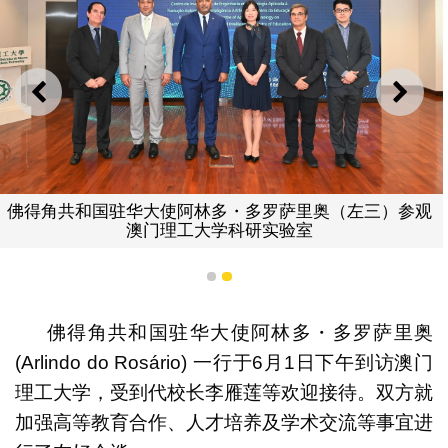
上一则
下一
佛得角共和国驻华大使阿林多・多罗萨里奥（左三）参观
澳门理工大学科研实验室
1
2
佛得角共和国驻华大使阿林多・多罗萨里奥
(Arlindo do Rosário) 一行于6月1日下午到访澳门
理工大学，受到代校长李雁莲等欢迎接待。双方就
加强高等教育合作、人才培养及学术交流等事宜进