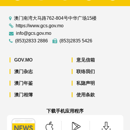
澳门南湾大马路762-804号中华广场15楼
https://www.gcs.gov.mo
info@gcs.gov.mo
(853)2833 2886
(853)2835 5426
GOV.MO
意见信箱
澳门杂志
联络我们
澳门年鉴
私隐声明
澳门相簿
使用条款
下载手机应用程序
澳门政府新闻 APP - App Store 下载
澳门政府新闻 APP - Googl
澳门政府新闻 