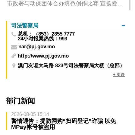
市政署与动保团体合办填色创作比赛 宣扬爱护
动物
司法警察局
总机：（853）2855 7777
24小时报案热线：993
nar@pj.gov.mo
http://www.pj.gov.mo
澳门友谊大马路 823号司法警察局大楼（总部）
+ 更多
部门新闻
2026-08-05 15:14
警情通告：提防网购“扫码登记”诈骗 以免
MPay帐号被盗用