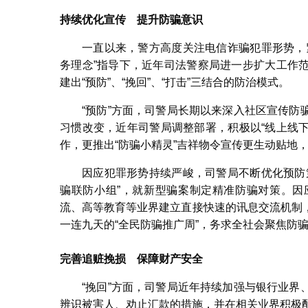
持续优化宣传 提升防骗意识
一直以来，警方高度关注电信诈骗犯罪形势，
务理念”指导下，近年司法警察局进一步扩大工作
建出“预防”、“挽回”、“打击”三结合的防治模式。
“预防”方面，司警局长期以来深入社区宣传
习惯改变，近年司警局调整部署，积极以“线上线下
作，更推出“防骗小精灵”吉祥物令宣传更生动贴地
因应犯罪形势持续严峻，司警局不断优化预防
骗联防小组”，就新型骗案制定精准防骗对策。因
流、高等教育等业界建立直接快速的讯息交流机制
一连九天的“全民防骗推广周”，务求全社会聚焦防
完善追赃挽损 保障财产安全
“挽回”方面，司警局近年持续加强与银行业
辨识被害人、劝止汇款的措施，并在相关业界积极