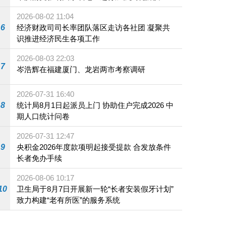
施
2026-08-02 11:04
6
经济财政司司长率团队落区走访各社团 凝聚共
识推进经济民生各项工作
2026-08-03 22:03
7
岑浩辉在福建厦门、龙岩两市考察调研
2026-07-31 16:40
8
统计局8月1日起派员上门 协助住户完成2026 中
期人口统计问卷
2026-07-31 12:47
9
央积金2026年度款项明起接受提款 合发放条件
长者免办手续
2026-08-06 10:17
10
卫生局于8月7日开展新一轮“长者安装假牙计划”
致力构建“老有所医”的服务系统