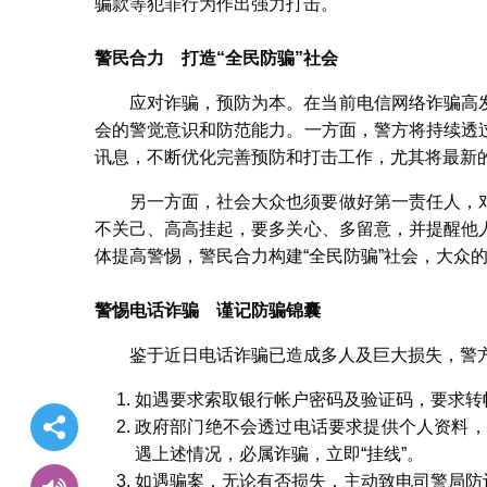
骗款等犯罪行为作出强力打击。
警民合力 打造“全民防骗”社会
应对诈骗，预防为本。在当前电信网络诈骗高
会的警觉意识和防范能力。一方面，警方将持续透
讯息，不断优化完善预防和打击工作，尤其将最新
另一方面，社会大众也须要做好第一责任人，
不关己、高高挂起，要多关心、多留意，并提醒他
体提高警惕，警民合力构建“全民防骗”社会，大众
警惕电话诈骗 谨记防骗锦囊
鉴于近日电话诈骗已造成多人及巨大损失，警方藉
如遇要求索取银行帐户密码及验证码，要求转帐汇
政府部门绝不会透过电话要求提供个人资料，警
遇上述情况，必属诈骗，立即“挂线”。
如遇骗案，无论有否损失，主动致电司警局防诈骗查询