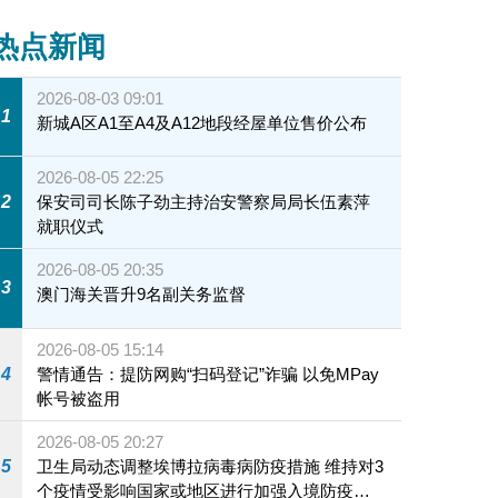
热点新闻
2026-08-03 09:01
1
新城A区A1至A4及A12地段经屋单位售价公布
2026-08-05 22:25
2
保安司司长陈子劲主持治安警察局局长伍素萍
就职仪式
2026-08-05 20:35
3
澳门海关晋升9名副关务监督
2026-08-05 15:14
4
警情通告：提防网购“扫码登记”诈骗 以免MPay
帐号被盗用
2026-08-05 20:27
5
卫生局动态调整埃博拉病毒病防疫措施 维持对3
个疫情受影响国家或地区进行加强入境防疫措