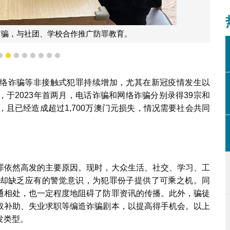
防骗，与社团、学校合作推广防罪教育。
5
6
7
8
9
10
11
12
络诈骗等非接触式犯罪持续增加，尤其在新冠疫情发生以
于2023年首两月，电话诈骗和网络诈骗分别录得39宗和
5倍，且已经造成超过1,700万澳门元损失，情况需要社会共同
罪依然高发的主要原因。现时，大众生活、社交、学习、工
却缺乏应有的警觉意识，为犯罪份子提供了可乘之机。同
通相处，也一定程度地阻碍了防罪资讯的传播。此外，骗徒
取补助、失业求职等编造诈骗剧本，以提高得手机会。以上
发类型。