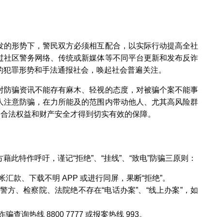
发的形势下，警民双方必须相互配合，以实际行动提高全社
过社区警务网络、传统或新媒体等不同平台更新和发布反诈
的犯罪形势和手法通报社会，唤起社会普遍关注。
对防骗资讯不能存有麻木、轻视的态度，对被骗个案不能事
人注意防骗，在力所能及的范围内带动他人、尤其高风险群
的合法权益和财产安全才得到切实有效的保障。
此特作呼吁，谨记“拒绝”、“挂线”、“致电”防骗三原则：
款、下载不明 APP 或进行同屏，果断“拒绝”。
方、检察院、法院绝不存在“电话办案”、“线上办案”，如
热线 8800 7777 或报案热线 993。