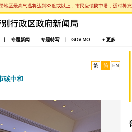
最高气温将达到33度或以上，市民应慎防中暑，适时补充水分。 (于
专题新闻
专题特写
GOV.MO
+ 更多
繁
简
EN
市碳中和