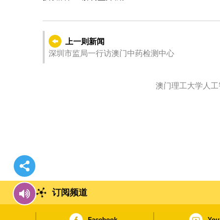
上一则新闻
深圳市监局一行访澳门中药检测中心
澳门理工大学人工
订阅频道
Facebook
You