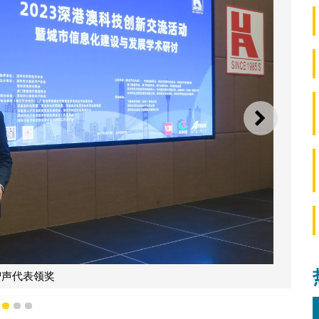
下一则
麦沛然
1
2
3