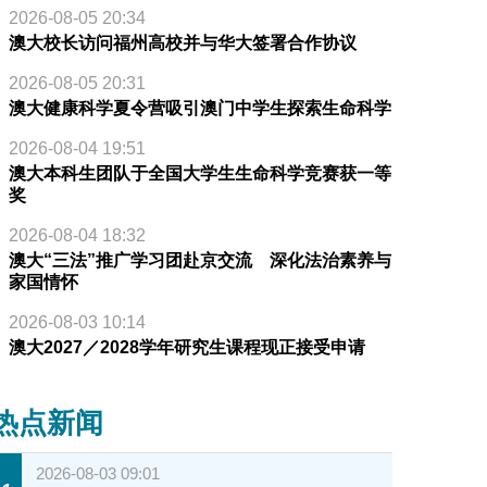
2026-08-05 20:34
澳大校长访问福州高校并与华大签署合作协议
2026-08-05 20:31
澳大健康科学夏令营吸引澳门中学生探索生命科学
2026-08-04 19:51
澳大本科生团队于全国大学生生命科学竞赛获一等
奖
2026-08-04 18:32
澳大“三法”推广学习团赴京交流 深化法治素养与
家国情怀
2026-08-03 10:14
澳大2027／2028学年研究生课程现正接受申请
热点新闻
2026-08-03 09:01