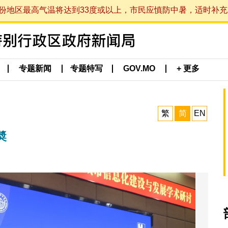
最高气温将达到33度或以上，市民应慎防中暑，适时补充水分。 (于
专题新闻
专题特写
GOV.MO
+ 更多
繁
简
EN
奬