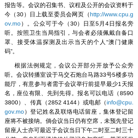
报告等。会议的召集书、议程及公开的会议资料于
今（30）日上载至委员会网页（
http://www.cpu.g
ov.mo
）。公众可于今（30）日至5月4日报名旁
听。按照卫生当局指引，与会者必须佩戴自备口
罩、接受体温探测及出示当天的个人“澳门健康
码”。
根据法例规定，会议公开部分开放予公众旁
听。会议转播室设于马交石炮台马路33号5楼多功
能厅，有意参与者需于会议举行前提早最少1天报
名，座位有限、先到先得。报名可以电话（8590
3800）、传真（2852 4144）或电邮（
info@cpu.
gov.mo
）登记姓名及联络电话留座，集体登记留
座将不被接纳。倘会议当日仍有空席，未预先登记
留座人士亦可最迟于会议当日下午二时至二时三十