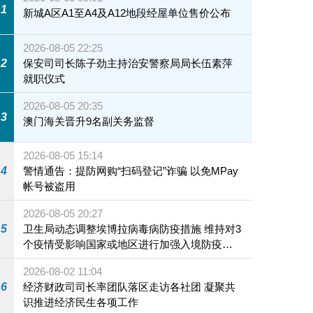
1
新城A区A1至A4及A12地段经屋单位售价公布
2026-08-05 22:25
2
保安司司长陈子劲主持治安警察局局长伍素萍
就职仪式
2026-08-05 20:35
3
澳门海关晋升9名副关务监督
2026-08-05 15:14
4
警情通告：提防网购“扫码登记”诈骗 以免MPay
帐号被盗用
2026-08-05 20:27
5
卫生局动态调整埃博拉病毒病防疫措施 维持对3
个疫情受影响国家或地区进行加强入境防疫措
施
2026-08-02 11:04
6
经济财政司司长率团队落区走访各社团 凝聚共
识推进经济民生各项工作