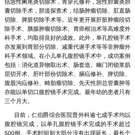
括急性阑尾炎切除术，胃穿孔修补，急性胆囊炎胆
囊切除手术，胆道探查术，结肠肿瘤切除、肛直肠
切除、脾脏切除手术等。近年更开展肝脏肿瘤段切
除手术、胰腺肿瘤切除术、胃癌根治术等高难度外
科手术，均取得良好的成效。此外，单孔腔镜手术
亦发展到胃部分切除、减重代谢手术等等非肿瘤外
科手术领域。在小儿单孔腹腔镜手术中，成功案例
包括：消化道异物取出术、肠套迭、幽门闭锁浆肌
层切开术、肝叶部份切除术、膈疝修补、脾切除、
腹股沟疝修补、畸胎瘤切除、先天性胆总管囊肿等
亦能以单切口腹腔镜手术完成。最年幼的患者只有
三个月大。
目前，仁伯爵综合医院普外科逾七成手术均以
腹腔镜完成，以单孔腹腔镜手术完成的手术超过
500例。手术时间则大部分没有出现延长，最长个