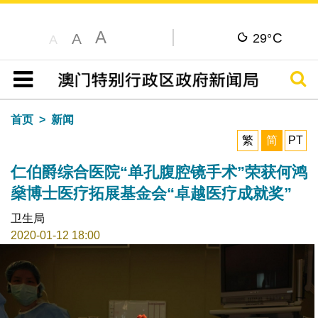
A
C
A
29°
A
搜寻
目录
首页
新闻
繁
简
PT
仁伯爵综合医院“单孔腹腔镜手术”荣获何鸿
燊博士医疗拓展基金会“卓越医疗成就奖”
卫生局
2020-01-12 18:00